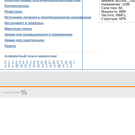
Комплектующие для аудио/видеоаппаратуры
Аналоги: BD245C, 2S
Напряжение: 120В
Конденсаторы
Сила тока: 8А
Резисторы
Мощность: 80Вт
Частота: 30МГц
Источники питания и преобразователи напряжения
Структура: NPN
Инструмент и приборы
Макетные платы
Химия для промышленного применения
Химия для электроники
Разное
……………………………………………………………………………
Алфавитный поиск микросхем
0
1
2
3
4
5
6
7
8
9
A
B
C
D
E
F
G
H
I
J
K
L
M
N
O
P
Q
R
S
T
U
V
W
X
Y
Z