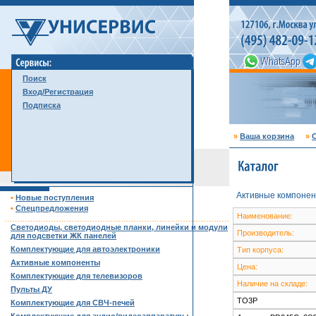
Поиск
Вход/Регистрация
Подписка
»
Ваша корзина
»
С
Активные компонен
•
Новые поступления
•
Спецпредложения
Наименование:
……………………………………………………………………………
Светодиоды, светодиодные планки, линейки и модули
Производитель:
для подсветки ЖК панелей
Комплектующие для автоэлектроники
Тип корпуса:
Активные компоненты
Цена:
Комплектующие для телевизоров
Наличие на складе:
Пульты ДУ
TO3P
Комплектующие для СВЧ-печей