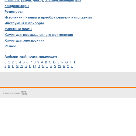
Комплектующие для аудио/видеоаппаратуры
Конденсаторы
Резисторы
Источники питания и преобразователи напряжения
Инструмент и приборы
Макетные платы
Химия для промышленного применения
Химия для электроники
Разное
……………………………………………………………………………
Алфавитный поиск микросхем
0
1
2
3
4
5
6
7
8
9
A
B
C
D
E
F
G
H
I
J
K
L
M
N
O
P
Q
R
S
T
U
V
W
X
Y
Z