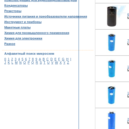
Комплектующие для аудио/видеоаппаратуры
Конденсаторы
Резисторы
6
Источники питания и преобразователи напряжения
М
Инструмент и приборы
Макетные платы
Химия для промышленного применения
Химия для электроники
7
Разное
М
……………………………………………………………………………
Алфавитный поиск микросхем
0
1
2
3
4
5
6
7
8
9
A
B
C
D
E
F
G
H
I
J
K
L
M
N
O
P
Q
R
S
T
U
V
W
X
Y
Z
1
М
1
М
2
М