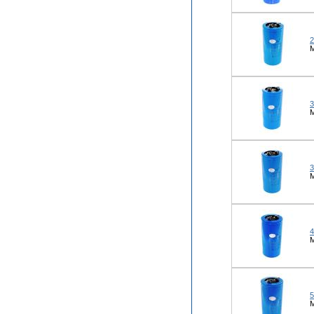
2
М
3
М
3
М
4
М
5
М