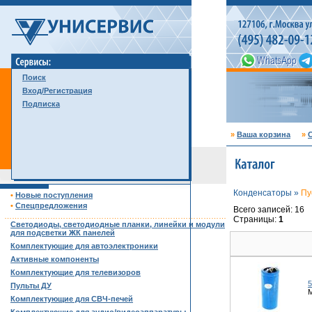
Поиск
Вход/Регистрация
Подписка
»
Ваша корзина
»
С
Конденсаторы »
Пу
•
Новые поступления
•
Спецпредложения
Всего записей: 16
……………………………………………………………………………
Страницы:
1
Светодиоды, светодиодные планки, линейки и модули
для подсветки ЖК панелей
Комплектующие для автоэлектроники
Активные компоненты
Комплектующие для телевизоров
5
Пульты ДУ
М
Комплектующие для СВЧ-печей