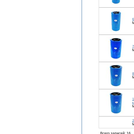
6
М
7
М
8
М
1
М
2
М
Всего записей: 16