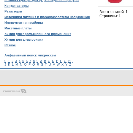
Комплектующие для аудио/видеоаппаратуры
Конденсаторы
Резисторы
Всего записей: 1
Страницы:
1
Источники питания и преобразователи напряжения
Инструмент и приборы
Макетные платы
Химия для промышленного применения
Химия для электроники
Разное
……………………………………………………………………………
Алфавитный поиск микросхем
0
1
2
3
4
5
6
7
8
9
A
B
C
D
E
F
G
H
I
J
K
L
M
N
O
P
Q
R
S
T
U
V
W
X
Y
Z