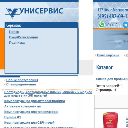
Поиск
Вход/Регистрация
Подписка
»
Ваша корзина
»
С
Химия для промыш
•
Новые поступления
•
Спецпредложения
Всего записей: 1
……………………………………………………………………………
Страницы:
1
Светодиоды, светодиодные планки, линейки и модули
для подсветки ЖК панелей
Комплектующие для автоэлектроники
Активные компоненты
Комплектующие для телевизоров
Пульты ДУ
М
д
Комплектующие для СВЧ-печей
п