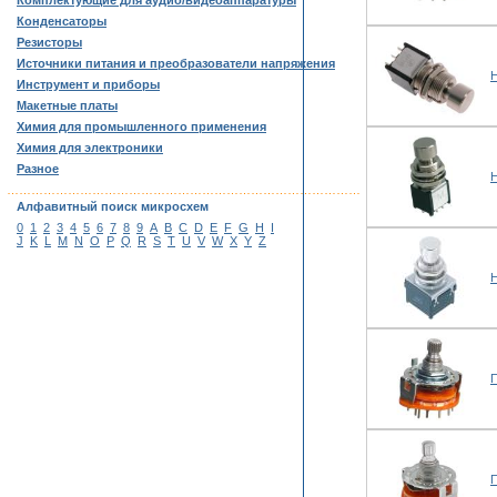
Комплектующие для аудио/видеоаппаратуры
Конденсаторы
Резисторы
Источники питания и преобразователи напряжения
Н
Инструмент и приборы
Макетные платы
Химия для промышленного применения
Химия для электроники
Разное
Н
……………………………………………………………………………
Алфавитный поиск микросхем
0
1
2
3
4
5
6
7
8
9
A
B
C
D
E
F
G
H
I
J
K
L
M
N
O
P
Q
R
S
T
U
V
W
X
Y
Z
Н
П
П