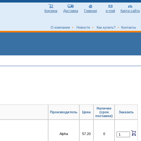
Корзина
Доставка
Главная
e-mail
Карта сайта
О компании
•
Новости
•
Как купить?
•
Контакты
Наличие
Производитель
Цена
(срок
Заказать
поставки)
Alpha
57.20
0