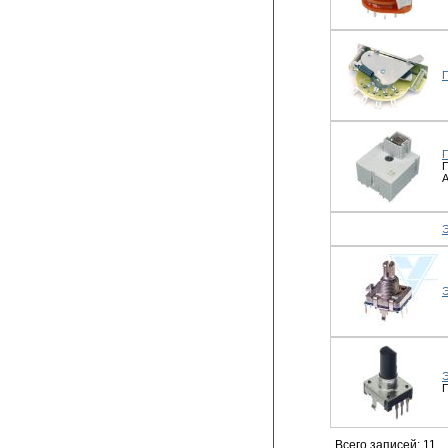
П
П
П
A
Э
Э
Э
П
Всего записей: 11