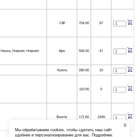
Cliff
704.00
87
ansa, Hotpoint, Hotpoint-
Alps
506.00
47
Hytera
280.00
10
110.00
0
Bourns
171.60
2449
x
Мы обрабатываем cookies, чтобы сделать наш сайт
удобнее и персонализированее для вас. Подробнее: