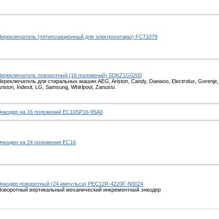
ереключатель (пятипозиционный для электрогитары) FC71079
ереключатель поворотный (16 положений) SDKZ1G0200
ереключатель для стиральных машин AEG, Ariston, Candy, Daewoo, Electrolux, Gorenje, H
riston, Indesit, LG, Samsung, Whirlpool, Zanussi.
нкодер на 16 положений EC10SP16-95A0
нкодер на 24 положения EC16
нкодер поворотный (24 импульса) PEC12R-4220F-N0024
оворотный вертикальный механический инкрементный энкодер