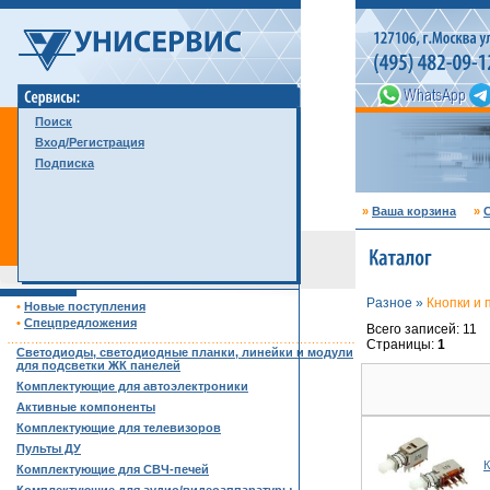
Поиск
Вход/Регистрация
Подписка
»
Ваша корзина
»
С
Разное »
Кнопки и 
•
Новые поступления
•
Спецпредложения
Всего записей: 11
……………………………………………………………………………
Страницы:
1
Светодиоды, светодиодные планки, линейки и модули
для подсветки ЖК панелей
Комплектующие для автоэлектроники
Активные компоненты
Комплектующие для телевизоров
Пульты ДУ
К
Комплектующие для СВЧ-печей