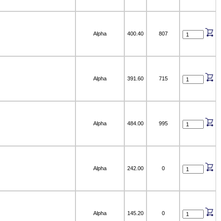
Alpha
400.40
807
Alpha
391.60
715
Alpha
484.00
995
Alpha
242.00
0
Alpha
145.20
0