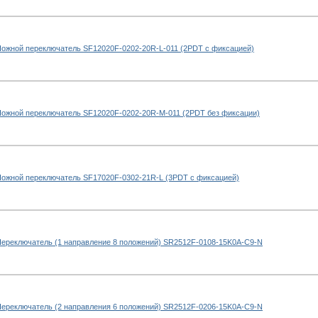
ожной переключатель SF12020F-0202-20R-L-011 (2PDT с фиксацией)
ожной переключатель SF12020F-0202-20R-M-011 (2PDT без фиксации)
ожной переключатель SF17020F-0302-21R-L (3PDT с фиксацией)
ереключатель (1 направление 8 положений) SR2512F-0108-15K0A-C9-N
ереключатель (2 направления 6 положений) SR2512F-0206-15K0A-C9-N