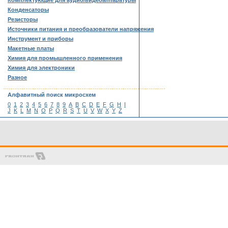
Комплектующие для аудио/видеоаппаратуры
Конденсаторы
Резисторы
Источники питания и преобразователи напряжения
Инструмент и приборы
Макетные платы
Химия для промышленного применения
Химия для электроники
Разное
……………………………………………………………………………
Алфавитный поиск микросхем
0
1
2
3
4
5
6
7
8
9
A
B
C
D
E
F
G
H
I
J
K
L
M
N
O
P
Q
R
S
T
U
V
W
X
Y
Z