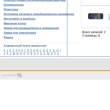
Комплектующие для аудио/видеоаппаратуры
Конденсаторы
Резисторы
Источники питания и преобразователи напряжения
П
Инструмент и приборы
Макетные платы
Химия для промышленного применения
Всего записей: 2
Химия для электроники
Страницы:
1
Разное
……………………………………………………………………………
Алфавитный поиск микросхем
0
1
2
3
4
5
6
7
8
9
A
B
C
D
E
F
G
H
I
J
K
L
M
N
O
P
Q
R
S
T
U
V
W
X
Y
Z