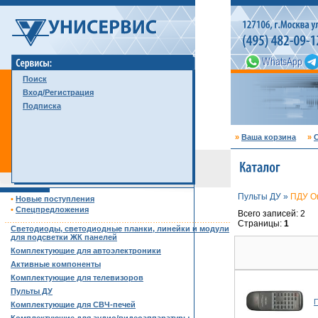
Поиск
Вход/Регистрация
Подписка
»
Ваша корзина
»
С
Пульты ДУ »
ПДУ Or
•
Новые поступления
•
Спецпредложения
Всего записей: 2
……………………………………………………………………………
Страницы:
1
Светодиоды, светодиодные планки, линейки и модули
для подсветки ЖК панелей
Комплектующие для автоэлектроники
Активные компоненты
Комплектующие для телевизоров
Пульты ДУ
П
Комплектующие для СВЧ-печей