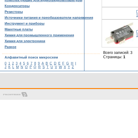
Комплектующие для аудио/видеоаппаратуры
Конденсаторы
П
Резисторы
1
Источники питания и преобразователи напряжения
Инструмент и приборы
Макетные платы
П
Химия для промышленного применения
1
Химия для электроники
Разное
Всего записей: 3
……………………………………………………………………………
Страницы:
1
Алфавитный поиск микросхем
0
1
2
3
4
5
6
7
8
9
A
B
C
D
E
F
G
H
I
J
K
L
M
N
O
P
Q
R
S
T
U
V
W
X
Y
Z