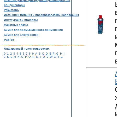
Комплектующие для аудио/видеоаппаратуры
Конденсаторы
Резисторы
Источники питания и преобразователи напряжения
Инструмент и приборы
Макетные платы
Химия для промышленного применения
Химия для электроники
Разное
……………………………………………………………………………
Алфавитный поиск микросхем
0
1
2
3
4
5
6
7
8
9
A
B
C
D
E
F
G
H
I
J
K
L
M
N
O
P
Q
R
S
T
U
V
W
X
Y
Z