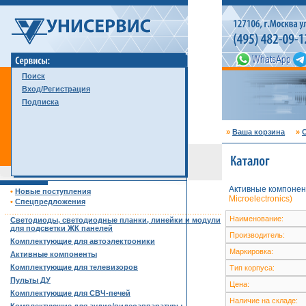
Поиск
Вход/Регистрация
Подписка
»
Ваша корзина
»
С
Активные компонен
•
Новые поступления
Microelectronics)
•
Спецпредложения
……………………………………………………………………………
Наименование:
Светодиоды, светодиодные планки, линейки и модули
для подсветки ЖК панелей
Производитель:
Комплектующие для автоэлектроники
Маркировка:
Активные компоненты
Комплектующие для телевизоров
Тип корпуса:
Пульты ДУ
Цена:
Комплектующие для СВЧ-печей
Наличие на складе: