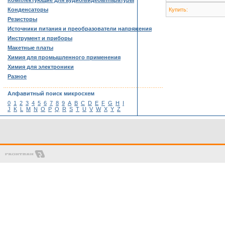
Комплектующие для аудио/видеоаппаратуры
Конденсаторы
Купить:
Резисторы
Источники питания и преобразователи напряжения
Инструмент и приборы
Макетные платы
Химия для промышленного применения
Химия для электроники
Разное
……………………………………………………………………………
Алфавитный поиск микросхем
0
1
2
3
4
5
6
7
8
9
A
B
C
D
E
F
G
H
I
J
K
L
M
N
O
P
Q
R
S
T
U
V
W
X
Y
Z