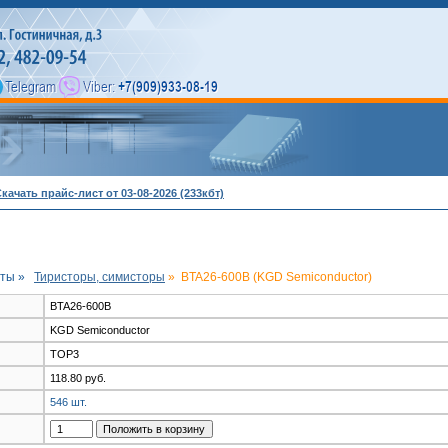
качать прайс-лист от 03-08-2026 (233кбт)
ты »
Тиристоры, симисторы
»
BTA26-600B (KGD Semiconductor)
BTA26-600B
KGD Semiconductor
TOP3
118.80 руб.
546 шт.