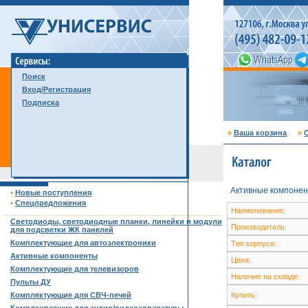
Поиск
Вход/Регистрация
Подписка
»
Ваша корзина
»
С
Активные компонен
•
Новые поступления
•
Спецпредложения
Наименование:
……………………………………………………………………………
Светодиоды, светодиодные планки, линейки и модули
Производитель:
для подсветки ЖК панелей
Комплектующие для автоэлектроники
Тип корпуса:
Активные компоненты
Цена:
Комплектующие для телевизоров
Наличие на складе:
Пульты ДУ
Комплектующие для СВЧ-печей
Купить: