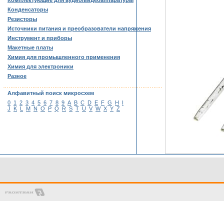
Комплектующие для аудио/видеоаппаратуры
Конденсаторы
Резисторы
Источники питания и преобразователи напряжения
Инструмент и приборы
Макетные платы
Химия для промышленного применения
Химия для электроники
Разное
……………………………………………………………………………
Алфавитный поиск микросхем
0
1
2
3
4
5
6
7
8
9
A
B
C
D
E
F
G
H
I
J
K
L
M
N
O
P
Q
R
S
T
U
V
W
X
Y
Z