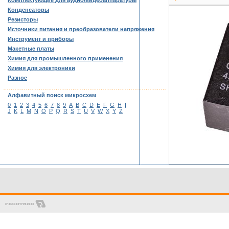
Комплектующие для аудио/видеоаппаратуры
Конденсаторы
Резисторы
Источники питания и преобразователи напряжения
Инструмент и приборы
Макетные платы
Химия для промышленного применения
Химия для электроники
Разное
……………………………………………………………………………
Алфавитный поиск микросхем
0
1
2
3
4
5
6
7
8
9
A
B
C
D
E
F
G
H
I
J
K
L
M
N
O
P
Q
R
S
T
U
V
W
X
Y
Z