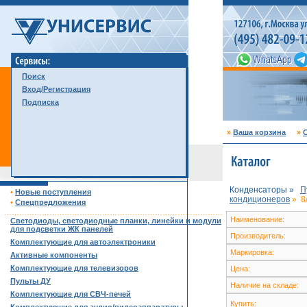
Поиск
Вход/Регистрация
Подписка
»
Ваша корзина
»
С
Конденсаторы »
П
•
Новые поступления
кондиционеров
»
8
•
Спецпредложения
……………………………………………………………………………
Наименование:
Светодиоды, светодиодные планки, линейки и модули
для подсветки ЖК панелей
Производитель:
Комплектующие для автоэлектроники
Маркировка:
Активные компоненты
Комплектующие для телевизоров
Цена:
Пульты ДУ
Наличие на складе:
Комплектующие для СВЧ-печей
Купить: