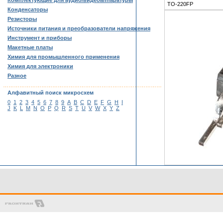
Комплектующие для аудио/видеоаппаратуры
TO-220FP
Конденсаторы
Резисторы
Источники питания и преобразователи напряжения
Инструмент и приборы
Макетные платы
Химия для промышленного применения
Химия для электроники
Разное
……………………………………………………………………………
Алфавитный поиск микросхем
0
1
2
3
4
5
6
7
8
9
A
B
C
D
E
F
G
H
I
J
K
L
M
N
O
P
Q
R
S
T
U
V
W
X
Y
Z