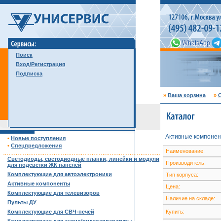
Поиск
Вход/Регистрация
Подписка
»
Ваша корзина
»
С
Активные компонен
•
Новые поступления
•
Спецпредложения
Наименование:
……………………………………………………………………………
Светодиоды, светодиодные планки, линейки и модули
Производитель:
для подсветки ЖК панелей
Комплектующие для автоэлектроники
Тип корпуса:
Активные компоненты
Цена:
Комплектующие для телевизоров
Наличие на складе:
Пульты ДУ
Комплектующие для СВЧ-печей
Купить: