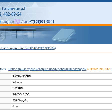
качать прайс-лист от 03-08-2026 (233кбт)
ты »
Биполярные транзисторы с изолированным затвором
»
IHW20N135R5 (
IHW20N135R5
Infineon
H20PR5
PG-TO-247-3
264.00 руб.
0 шт.