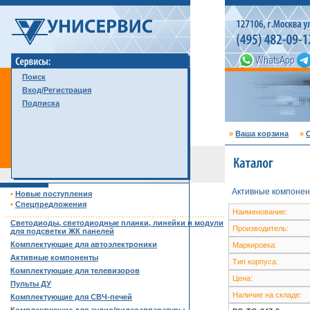
Поиск
Вход/Регистрация
Подписка
»
Ваша корзина
»
С
Активные компонен
•
Новые поступления
•
Спецпредложения
Наименование:
……………………………………………………………………………
Светодиоды, светодиодные планки, линейки и модули
Производитель:
для подсветки ЖК панелей
Комплектующие для автоэлектроники
Маркировка:
Активные компоненты
Тип корпуса:
Комплектующие для телевизоров
Цена:
Пульты ДУ
Наличие на складе:
Комплектующие для СВЧ-печей