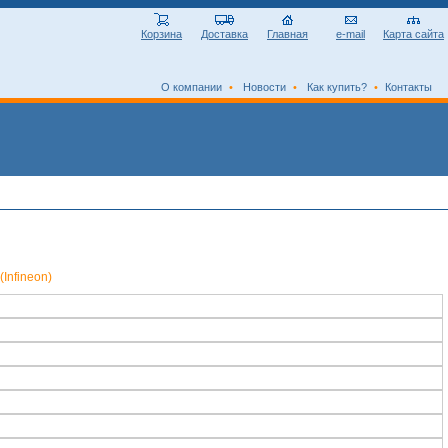
Корзина
Доставка
Главная
e-mail
Карта сайта
О компании
•
Новости
•
Как купить?
•
Контакты
Infineon)