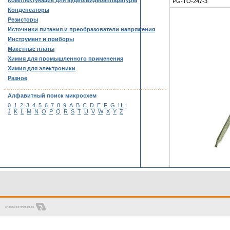
Комплектующие для аудио/видеоаппаратуры
PG-TO-247-3
Конденсаторы
Резисторы
Источники питания и преобразователи напряжения
Инструмент и приборы
Макетные платы
Химия для промышленного применения
Химия для электроники
Разное
……………………………………………………………………………
Алфавитный поиск микросхем
0
1
2
3
4
5
6
7
8
9
A
B
C
D
E
F
G
H
I
J
K
L
M
N
O
P
Q
R
S
T
U
V
W
X
Y
Z