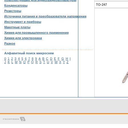
Комплектующие для аудио/видеоаппаратуры
TO-247
Конденсаторы
Резисторы
Источники питания и преобразователи напряжения
Инструмент и приборы
Макетные платы
Химия для промышленного применения
Химия для электроники
Разное
……………………………………………………………………………
Алфавитный поиск микросхем
0
1
2
3
4
5
6
7
8
9
A
B
C
D
E
F
G
H
I
J
K
L
M
N
O
P
Q
R
S
T
U
V
W
X
Y
Z