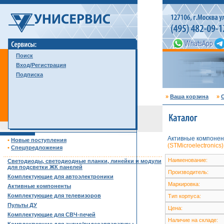
Поиск
Вход/Регистрация
Подписка
»
Ваша корзина
»
С
Активные компонен
•
Новые поступления
(STMicroelectronics)
•
Спецпредложения
……………………………………………………………………………
Наименование:
Светодиоды, светодиодные планки, линейки и модули
для подсветки ЖК панелей
Производитель:
Комплектующие для автоэлектроники
Маркировка:
Активные компоненты
Комплектующие для телевизоров
Тип корпуса:
Пульты ДУ
Цена:
Комплектующие для СВЧ-печей
Наличие на складе: