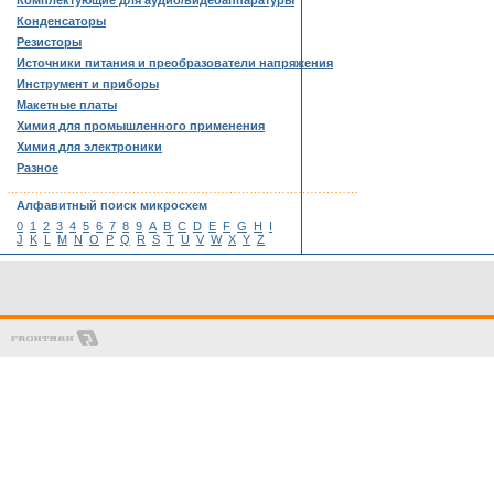
Комплектующие для аудио/видеоаппаратуры
Конденсаторы
Резисторы
Источники питания и преобразователи напряжения
Инструмент и приборы
Макетные платы
Химия для промышленного применения
Химия для электроники
Разное
……………………………………………………………………………
Алфавитный поиск микросхем
0
1
2
3
4
5
6
7
8
9
A
B
C
D
E
F
G
H
I
J
K
L
M
N
O
P
Q
R
S
T
U
V
W
X
Y
Z