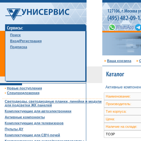
Поиск
Вход/Регистрация
Подписка
»
Ваша корзина
»
С
Активные компонен
•
Новые поступления
•
Спецпредложения
Наименование:
……………………………………………………………………………
Светодиоды, светодиодные планки, линейки и модули
Производитель:
для подсветки ЖК панелей
Комплектующие для автоэлектроники
Тип корпуса:
Активные компоненты
Цена:
Комплектующие для телевизоров
Наличие на складе:
Пульты ДУ
TO3P
Комплектующие для СВЧ-печей