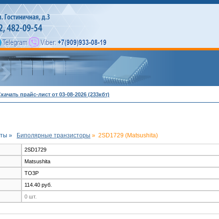
качать прайс-лист от 03-08-2026 (233кбт)
ты »
Биполярные транзисторы
»
2SD1729 (Matsushita)
2SD1729
Matsushita
TO3P
114.40 руб.
0 шт.