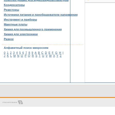
Комплектующие для аудио/видеоаппаратуры
Конденсаторы
Резисторы
Источники питания и преобразователи напряжения
Инструмент и приборы
Макетные платы
Химия для промышленного применения
Химия для электроники
Разное
……………………………………………………………………………
Алфавитный поиск микросхем
0
1
2
3
4
5
6
7
8
9
A
B
C
D
E
F
G
H
I
J
K
L
M
N
O
P
Q
R
S
T
U
V
W
X
Y
Z