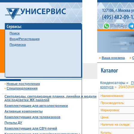
Поиск
Вход/Регистрация
Подписка
»
Ваша корзина
»
С
Конденсаторы »
П
•
Новые поступления
корпусе
»
20/450VA
•
Спецпредложения
……………………………………………………………………………
Наименование:
Светодиоды, светодиодные планки, линейки и модули
для подсветки ЖК панелей
Производитель:
Комплектующие для автоэлектроники
Маркировка:
Активные компоненты
Комплектующие для телевизоров
Цена:
Пульты ДУ
Наличие на складе:
Комплектующие для СВЧ-печей
Купить: