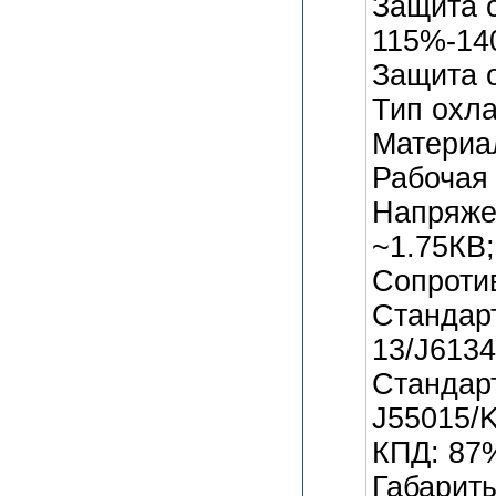
Защита 
115%-1
Защита о
Тип охл
Материа
Рабочая
Напряжен
~1.75КВ;
Сопроти
Стандар
13/J6134
Стандар
J55015/K
КПД: 87
Габариты