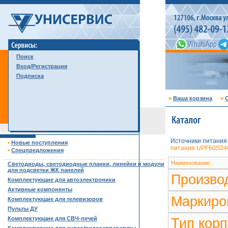
Поиск
Вход/Регистрация
Подписка
»
Ваша корзина
»
С
Источники питания
•
Новые поступления
питания UPF60S24CW
•
Спецпредложения
……………………………………………………………………………
Наименование:
Светодиоды, светодиодные планки, линейки и модули
для подсветки ЖК панелей
Произво
Комплектующие для автоэлектроники
Активные компоненты
Маркиро
Комплектующие для телевизоров
Пульты ДУ
Комплектующие для СВЧ-печей
Тип корп