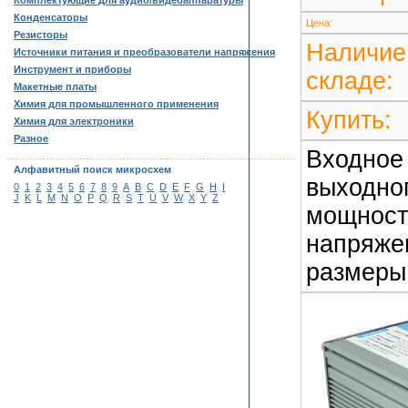
Комплектующие для аудио/видеоаппаратуры
Конденсаторы
Цена:
Резисторы
Наличие
Источники питания и преобразователи напряжения
Инструмент и приборы
складе:
Макетные платы
Химия для промышленного применения
Купить:
Химия для электроники
Разное
Входное 
……………………………………………………………………………
Алфавитный поиск микросхем
выходног
0
1
2
3
4
5
6
7
8
9
A
B
C
D
E
F
G
H
I
J
K
L
M
N
O
P
Q
R
S
T
U
V
W
X
Y
Z
мощности
напряжен
размеры