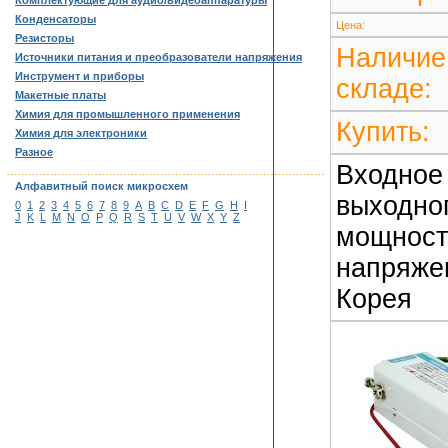
Комплектующие для аудио/видеоаппаратуры
Конденсаторы
Цена:
Резисторы
Наличие
Источники питания и преобразователи напряжения
Инструмент и приборы
складе:
Макетные платы
Химия для промышленного применения
Купить:
Химия для электроники
Разное
Входное 
……………………………………………………………………………
Алфавитный поиск микросхем
выходног
0
1
2
3
4
5
6
7
8
9
A
B
C
D
E
F
G
H
I
J
K
L
M
N
O
P
Q
R
S
T
U
V
W
X
Y
Z
мощности
напряжен
Корея