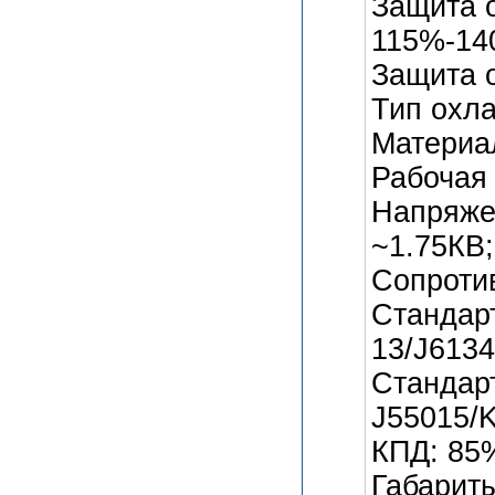
Защита 
115%-1
Защита о
Тип охл
Материа
Рабочая
Напряжен
~1.75КВ;
Сопроти
Стандар
13/J6134
Стандар
J55015/K
КПД: 85
Габариты