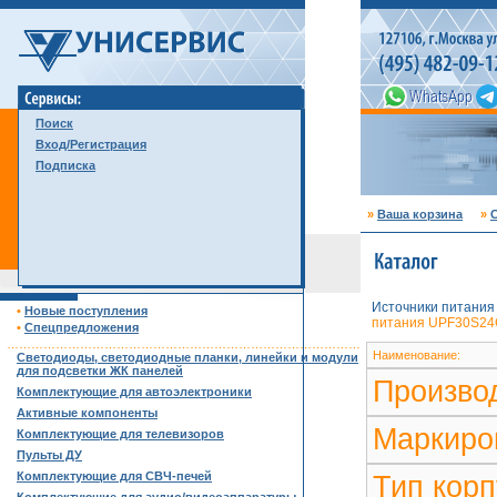
Поиск
Вход/Регистрация
Подписка
»
Ваша корзина
»
С
Источники питания
•
Новые поступления
питания UPF30S24CM
•
Спецпредложения
……………………………………………………………………………
Наименование:
Светодиоды, светодиодные планки, линейки и модули
для подсветки ЖК панелей
Произво
Комплектующие для автоэлектроники
Активные компоненты
Маркиро
Комплектующие для телевизоров
Пульты ДУ
Комплектующие для СВЧ-печей
Тип корп