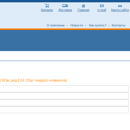
Корзина
Доставка
Главная
e-mail
Карта сайта
О компании
•
Новости
•
Как купить?
•
Контакты
1 КОм, ряд E24, 25шт каждого номинала)