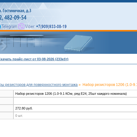
качать прайс-лист от 03-08-2026 (233кбт)
ры резисторов для поверхностного монтажа
»
Набор резисторов 1206 (1.0-9.
Набор резисторов 1206 (1.0-9.1 КОм, ряд E24, 25шт каждого номинала)
272.80 руб.
0 шт.