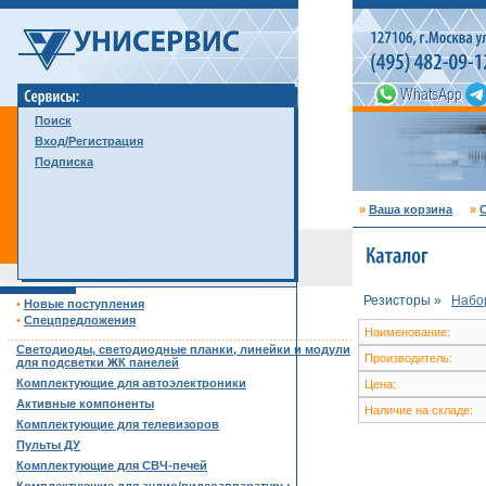
Поиск
Вход/Регистрация
Подписка
»
Ваша корзина
»
С
Резисторы »
Набо
•
Новые поступления
•
Спецпредложения
Наименование:
……………………………………………………………………………
Светодиоды, светодиодные планки, линейки и модули
Производитель:
для подсветки ЖК панелей
Комплектующие для автоэлектроники
Цена:
Активные компоненты
Наличие на складе:
Комплектующие для телевизоров
Пульты ДУ
Комплектующие для СВЧ-печей