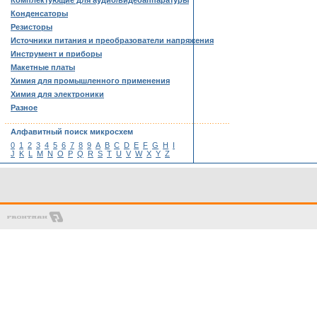
Комплектующие для аудио/видеоаппаратуры
Конденсаторы
Резисторы
Источники питания и преобразователи напряжения
Инструмент и приборы
Макетные платы
Химия для промышленного применения
Химия для электроники
Разное
……………………………………………………………………………
Алфавитный поиск микросхем
0
1
2
3
4
5
6
7
8
9
A
B
C
D
E
F
G
H
I
J
K
L
M
N
O
P
Q
R
S
T
U
V
W
X
Y
Z