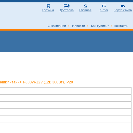
Корзина
Доставка
Главная
e-mail
Карта сайта
О компании
•
Новости
•
Как купить?
•
Контакты
ник питания T-300W-12V (12В 300Вт), IP20