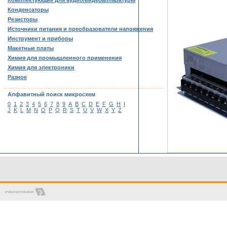
Комплектующие для аудио/видеоаппаратуры
Конденсаторы
Резисторы
Источники питания и преобразователи напряжения
Инструмент и приборы
Макетные платы
Химия для промышленного применения
Химия для электроники
Разное
……………………………………………………………………………
Алфавитный поиск микросхем
0
1
2
3
4
5
6
7
8
9
A
B
C
D
E
F
G
H
I
J
K
L
M
N
O
P
Q
R
S
T
U
V
W
X
Y
Z