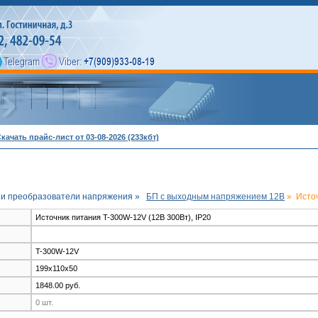
качать прайс-лист от 03-08-2026 (233кбт)
 и преобразователи напряжения »
БП c выходным напряжением 12В
»
Источ
Источник питания T-300W-12V (12В 300Вт), IP20
T-300W-12V
199x110x50
1848.00 руб.
0 шт.