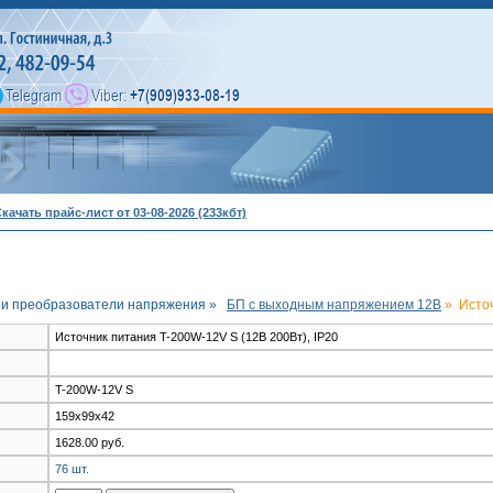
качать прайс-лист от 03-08-2026 (233кбт)
 и преобразователи напряжения »
БП c выходным напряжением 12В
»
Источ
Источник питания T-200W-12V S (12В 200Вт), IP20
T-200W-12V S
159x99x42
1628.00 руб.
76 шт.