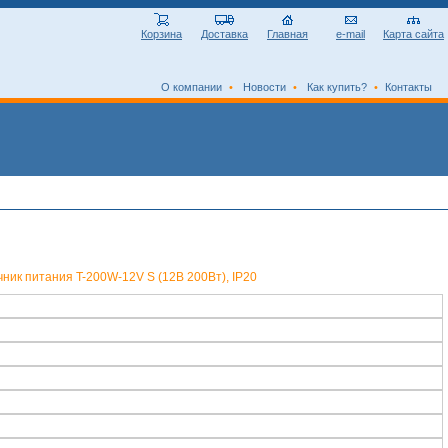
Корзина
Доставка
Главная
e-mail
Карта сайта
О компании
•
Новости
•
Как купить?
•
Контакты
ник питания T-200W-12V S (12В 200Вт), IP20