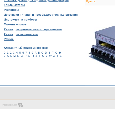
Комплектующие для аудио/видеоаппаратуры
Купить:
Конденсаторы
Резисторы
Источники питания и преобразователи напряжения
Инструмент и приборы
Макетные платы
Химия для промышленного применения
Химия для электроники
Разное
……………………………………………………………………………
Алфавитный поиск микросхем
0
1
2
3
4
5
6
7
8
9
A
B
C
D
E
F
G
H
I
J
K
L
M
N
O
P
Q
R
S
T
U
V
W
X
Y
Z