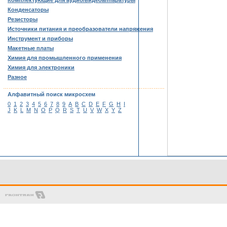
Комплектующие для аудио/видеоаппаратуры
Конденсаторы
Резисторы
Источники питания и преобразователи напряжения
Инструмент и приборы
Макетные платы
Химия для промышленного применения
Химия для электроники
Разное
……………………………………………………………………………
Алфавитный поиск микросхем
0
1
2
3
4
5
6
7
8
9
A
B
C
D
E
F
G
H
I
J
K
L
M
N
O
P
Q
R
S
T
U
V
W
X
Y
Z