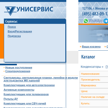
Поиск
Вход/Регистрация
Подписка
»
Ваша корзина
»
С
Конденсаторы »
П
•
Новые поступления
•
Спецпредложения
Наименование:
……………………………………………………………………………
Светодиоды, светодиодные планки, линейки и модули
Производитель:
для подсветки ЖК панелей
Комплектующие для автоэлектроники
Маркировка:
Активные компоненты
Цена:
Комплектующие для телевизоров
Наличие на складе:
Пульты ДУ
Комплектующие для СВЧ-печей
Купить: