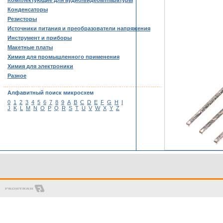
Комплектующие для аудио/видеоаппаратуры
Конденсаторы
Резисторы
Источники питания и преобразователи напряжения
Инструмент и приборы
Макетные платы
Химия для промышленного применения
Химия для электроники
Разное
……………………………………………………………………………
Алфавитный поиск микросхем
0
1
2
3
4
5
6
7
8
9
A
B
C
D
E
F
G
H
I
J
K
L
M
N
O
P
Q
R
S
T
U
V
W
X
Y
Z