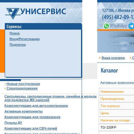
Поиск
Вход/Регистрация
Подписка
»
Ваша корзина
»
С
Активные компонен
•
Новые поступления
•
Спецпредложения
Наименование:
……………………………………………………………………………
Светодиоды, светодиодные планки, линейки и модули
Производитель:
для подсветки ЖК панелей
Комплектующие для автоэлектроники
Тип корпуса:
Активные компоненты
Цена:
Комплектующие для телевизоров
Наличие на складе:
Пульты ДУ
TO-220FP
Комплектующие для СВЧ-печей