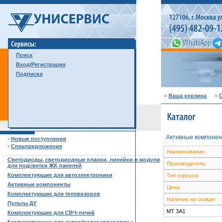
Поиск
Вход/Регистрация
Подписка
»
Ваша корзина
»
С
Активные компонен
•
Новые поступления
•
Спецпредложения
Наименование:
……………………………………………………………………………
Светодиоды, светодиодные планки, линейки и модули
Производитель:
для подсветки ЖК панелей
Комплектующие для автоэлектроники
Тип корпуса:
Активные компоненты
Цена:
Комплектующие для телевизоров
Наличие на складе:
Пульты ДУ
MT 3A1
Комплектующие для СВЧ-печей