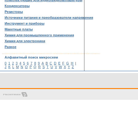
Комплектующие для аудио/видеоаппаратуры
Конденсаторы
Резисторы
Источники питания и преобразователи напряжения
Инструмент и приборы
Макетные платы
Химия для промышленного применения
Химия для электроники
Разное
……………………………………………………………………………
Алфавитный поиск микросхем
0
1
2
3
4
5
6
7
8
9
A
B
C
D
E
F
G
H
I
J
K
L
M
N
O
P
Q
R
S
T
U
V
W
X
Y
Z