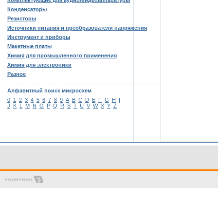
Комплектующие для аудио/видеоаппаратуры
Конденсаторы
Резисторы
Источники питания и преобразователи напряжения
Инструмент и приборы
Макетные платы
Химия для промышленного применения
Химия для электроники
Разное
……………………………………………………………………………
Алфавитный поиск микросхем
0
1
2
3
4
5
6
7
8
9
A
B
C
D
E
F
G
H
I
J
K
L
M
N
O
P
Q
R
S
T
U
V
W
X
Y
Z