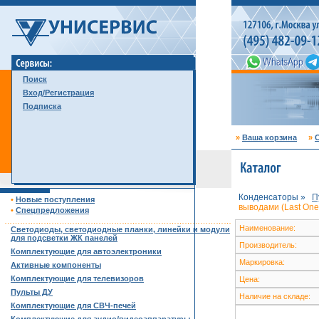
Поиск
Вход/Регистрация
Подписка
»
Ваша корзина
»
С
Конденсаторы »
П
•
Новые поступления
выводами (Last One
•
Спецпредложения
……………………………………………………………………………
Наименование:
Светодиоды, светодиодные планки, линейки и модули
для подсветки ЖК панелей
Производитель:
Комплектующие для автоэлектроники
Маркировка:
Активные компоненты
Комплектующие для телевизоров
Цена:
Пульты ДУ
Наличие на складе:
Комплектующие для СВЧ-печей