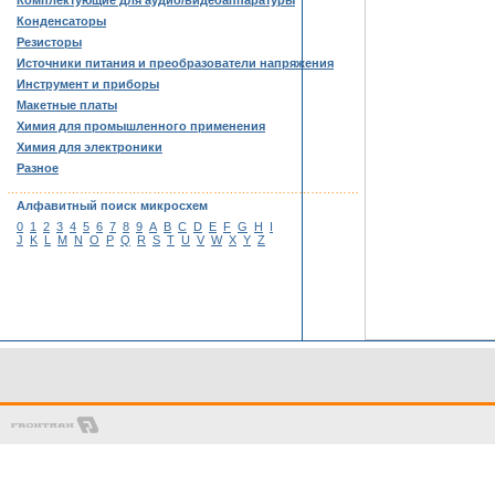
Комплектующие для аудио/видеоаппаратуры
Конденсаторы
Резисторы
Источники питания и преобразователи напряжения
Инструмент и приборы
Макетные платы
Химия для промышленного применения
Химия для электроники
Разное
……………………………………………………………………………
Алфавитный поиск микросхем
0
1
2
3
4
5
6
7
8
9
A
B
C
D
E
F
G
H
I
J
K
L
M
N
O
P
Q
R
S
T
U
V
W
X
Y
Z