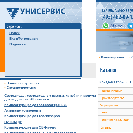
Поиск
Вход/Регистрация
Подписка
»
Ваша корзина
»
С
Конденсаторы »
П
•
Новые поступления
•
Спецпредложения
Наименование:
……………………………………………………………………………
Светодиоды, светодиодные планки, линейки и модули
Производитель:
для подсветки ЖК панелей
Комплектующие для автоэлектроники
Маркировка:
Активные компоненты
Цена:
Комплектующие для телевизоров
Наличие на складе:
Пульты ДУ
Комплектующие для СВЧ-печей
Купить: