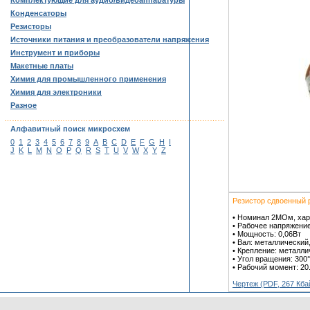
Комплектующие для аудио/видеоаппаратуры
Конденсаторы
Резисторы
Источники питания и преобразователи напряжения
Инструмент и приборы
Макетные платы
Химия для промышленного применения
Химия для электроники
Разное
……………………………………………………………………………
Алфавитный поиск микросхем
0
1
2
3
4
5
6
7
8
9
A
B
C
D
E
F
G
H
I
J
K
L
M
N
O
P
Q
R
S
T
U
V
W
X
Y
Z
Резистор сдвоенный 
• Номинал 2MОм, хар
• Рабочее напряжение
• Мощность: 0,06Вт
• Вал: металлический
• Крепление: металли
• Угол вращения: 300°
• Рабочий момент: 20.
Чертеж (PDF, 267 Кба