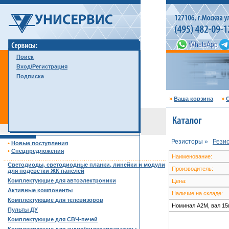
Поиск
Вход/Регистрация
Подписка
»
Ваша корзина
»
С
Резисторы »
Рези
•
Новые поступления
•
Спецпредложения
Наименование:
……………………………………………………………………………
Светодиоды, светодиодные планки, линейки и модули
Производитель:
для подсветки ЖК панелей
Комплектующие для автоэлектроники
Цена:
Активные компоненты
Наличие на складе:
Комплектующие для телевизоров
Номинал A2M, вал 15м
Пульты ДУ
Комплектующие для СВЧ-печей