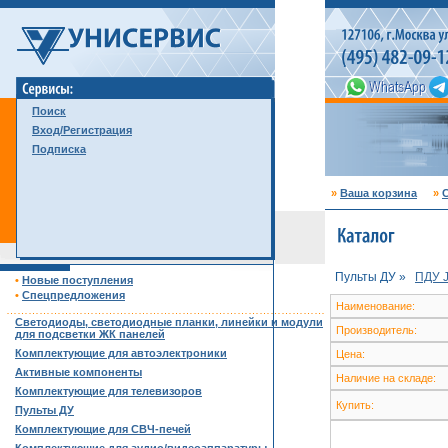
Поиск
Вход/Регистрация
Подписка
»
Ваша корзина
»
С
Пульты ДУ »
ПДУ 
•
Новые поступления
•
Спецпредложения
Наименование:
……………………………………………………………………………
Светодиоды, светодиодные планки, линейки и модули
Производитель:
для подсветки ЖК панелей
Комплектующие для автоэлектроники
Цена:
Активные компоненты
Наличие на складе:
Комплектующие для телевизоров
Купить:
Пульты ДУ
Комплектующие для СВЧ-печей