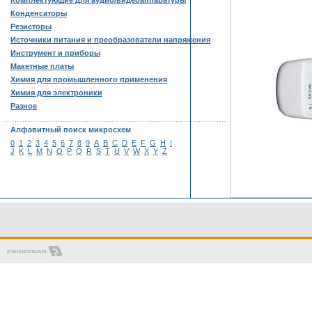
Комплектующие для аудио/видеоаппаратуры
Конденсаторы
Резисторы
Источники питания и преобразователи напряжения
Инструмент и приборы
Макетные платы
Химия для промышленного применения
Химия для электроники
Разное
……………………………………………………………………………
Алфавитный поиск микросхем
0
1
2
3
4
5
6
7
8
9
A
B
C
D
E
F
G
H
I
J
K
L
M
N
O
P
Q
R
S
T
U
V
W
X
Y
Z