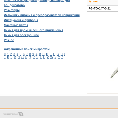
Комплектующие для аудио/видеоаппаратуры
Купить:
Конденсаторы
PG-TO-247-3-21
Резисторы
Источники питания и преобразователи напряжения
Инструмент и приборы
Макетные платы
Химия для промышленного применения
Химия для электроники
Разное
……………………………………………………………………………
Алфавитный поиск микросхем
0
1
2
3
4
5
6
7
8
9
A
B
C
D
E
F
G
H
I
J
K
L
M
N
O
P
Q
R
S
T
U
V
W
X
Y
Z