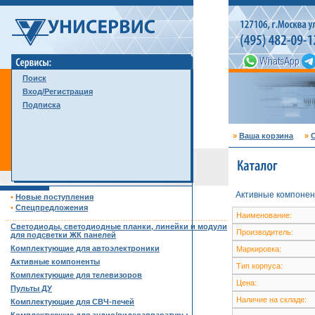
Поиск
Вход/Регистрация
Подписка
»
Ваша корзина
»
С
Активные компонен
•
Новые поступления
•
Спецпредложения
Наименование:
……………………………………………………………………………
Светодиоды, светодиодные планки, линейки и модули
Производитель:
для подсветки ЖК панелей
Комплектующие для автоэлектроники
Маркировка:
Активные компоненты
Тип корпуса:
Комплектующие для телевизоров
Цена:
Пульты ДУ
Наличие на складе:
Комплектующие для СВЧ-печей