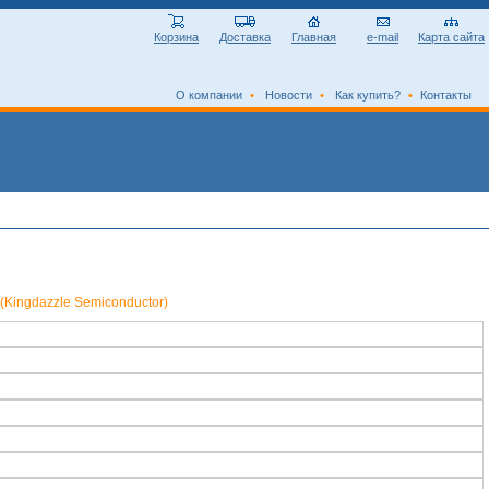
Корзина
Доставка
Главная
e-mail
Карта сайта
О компании
•
Новости
•
Как купить?
•
Контакты
Kingdazzle Semiconductor)