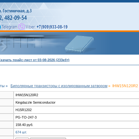
качать прайс-лист от 03-08-2026 (233кбт)
ты »
Биполярные транзисторы с изолированным затвором
»
IHW15N120R2 (
IHW15N120R2
Kingdazzle Semiconductor
H15R1202
PG-TO-247-3
158.40 руб.
674 шт.