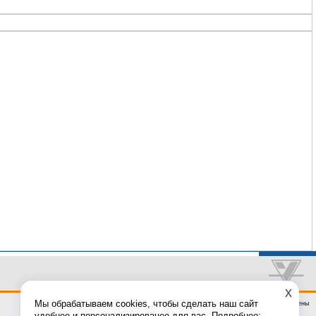
x
Мы обрабатываем cookies, чтобы сделать наш сайт
© Компания "Унисервис" | 2002-2009 Все права защищены
удобнее и персонализированее для вас. Подробнее: