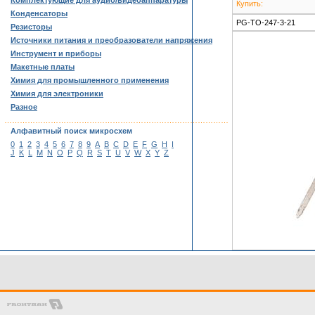
Комплектующие для аудио/видеоаппаратуры
Купить:
Конденсаторы
PG-TO-247-3-21
Резисторы
Источники питания и преобразователи напряжения
Инструмент и приборы
Макетные платы
Химия для промышленного применения
Химия для электроники
Разное
……………………………………………………………………………
Алфавитный поиск микросхем
0
1
2
3
4
5
6
7
8
9
A
B
C
D
E
F
G
H
I
J
K
L
M
N
O
P
Q
R
S
T
U
V
W
X
Y
Z