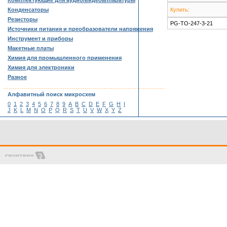
Комплектующие для аудио/видеоаппаратуры
Конденсаторы
Купить:
Резисторы
PG-TO-247-3-21
Источники питания и преобразователи напряжения
Инструмент и приборы
Макетные платы
Химия для промышленного применения
Химия для электроники
Разное
……………………………………………………………………………
Алфавитный поиск микросхем
0
1
2
3
4
5
6
7
8
9
A
B
C
D
E
F
G
H
I
J
K
L
M
N
O
P
Q
R
S
T
U
V
W
X
Y
Z