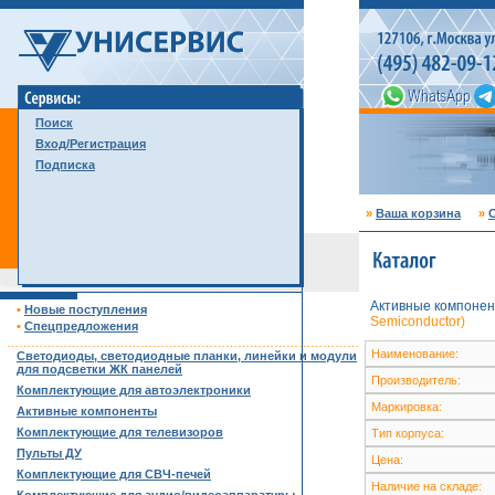
Поиск
Вход/Регистрация
Подписка
»
Ваша корзина
»
С
Активные компонен
•
Новые поступления
Semiconductor)
•
Спецпредложения
……………………………………………………………………………
Наименование:
Светодиоды, светодиодные планки, линейки и модули
для подсветки ЖК панелей
Производитель:
Комплектующие для автоэлектроники
Маркировка:
Активные компоненты
Комплектующие для телевизоров
Тип корпуса:
Пульты ДУ
Цена:
Комплектующие для СВЧ-печей
Наличие на складе: