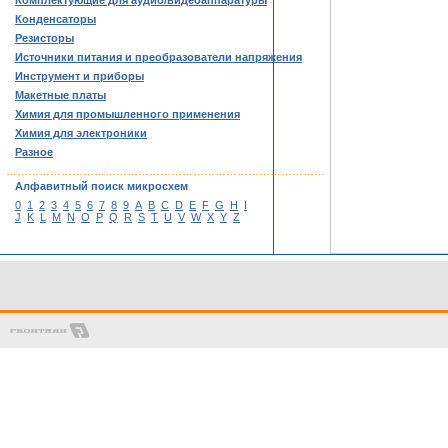
Комплектующие для аудио/видеоаппаратуры
Конденсаторы
Резисторы
Источники питания и преобразователи напряжения
Инструмент и приборы
Макетные платы
Химия для промышленного применения
Химия для электроники
Разное
……………………………………………………………………………
Алфавитный поиск микросхем
0
1
2
3
4
5
6
7
8
9
A
B
C
D
E
F
G
H
I
J
K
L
M
N
O
P
Q
R
S
T
U
V
W
X
Y
Z