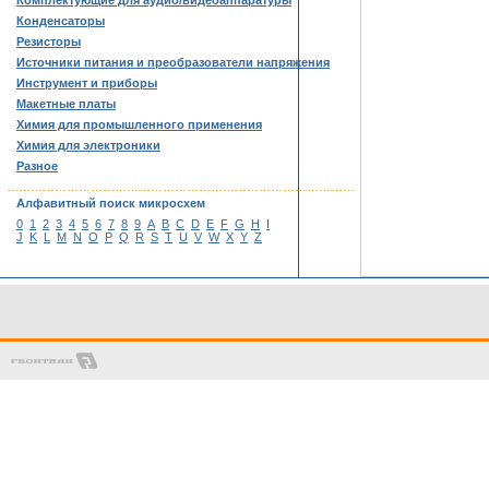
Комплектующие для аудио/видеоаппаратуры
Конденсаторы
Резисторы
Источники питания и преобразователи напряжения
Инструмент и приборы
Макетные платы
Химия для промышленного применения
Химия для электроники
Разное
……………………………………………………………………………
Алфавитный поиск микросхем
0
1
2
3
4
5
6
7
8
9
A
B
C
D
E
F
G
H
I
J
K
L
M
N
O
P
Q
R
S
T
U
V
W
X
Y
Z