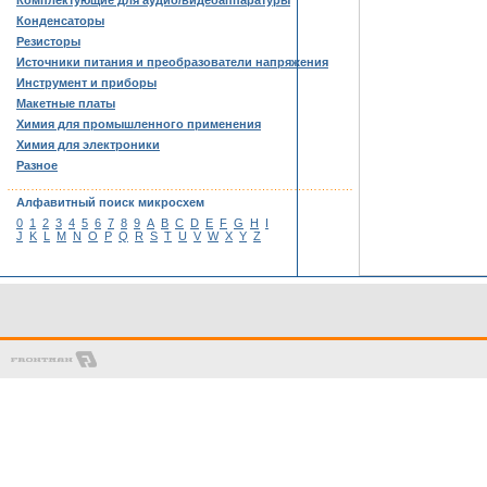
Комплектующие для аудио/видеоаппаратуры
Конденсаторы
Резисторы
Источники питания и преобразователи напряжения
Инструмент и приборы
Макетные платы
Химия для промышленного применения
Химия для электроники
Разное
……………………………………………………………………………
Алфавитный поиск микросхем
0
1
2
3
4
5
6
7
8
9
A
B
C
D
E
F
G
H
I
J
K
L
M
N
O
P
Q
R
S
T
U
V
W
X
Y
Z