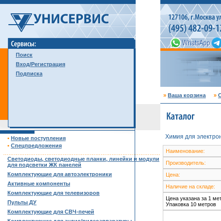
Поиск
Вход/Регистрация
Подписка
»
Ваша корзина
»
С
Химия для электро
•
Новые поступления
•
Спецпредложения
Наименование:
……………………………………………………………………………
Светодиоды, светодиодные планки, линейки и модули
Производитель:
для подсветки ЖК панелей
Комплектующие для автоэлектроники
Цена:
Активные компоненты
Наличие на складе:
Комплектующие для телевизоров
Цена указана за 1 ме
Пульты ДУ
Упаковка 10 метров
Комплектующие для СВЧ-печей