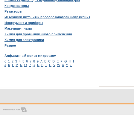
Комплектующие для аудио/видеоаппаратуры
Конденсаторы
Резисторы
Источники питания и преобразователи напряжения
Инструмент и приборы
Макетные платы
Химия для промышленного применения
Химия для электроники
Разное
……………………………………………………………………………
Алфавитный поиск микросхем
0
1
2
3
4
5
6
7
8
9
A
B
C
D
E
F
G
H
I
J
K
L
M
N
O
P
Q
R
S
T
U
V
W
X
Y
Z