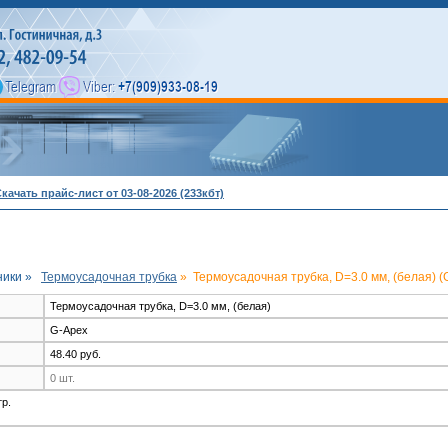
качать прайс-лист от 03-08-2026 (233кбт)
ники »
Термоусадочная трубка
»
Термоусадочная трубка, D=3.0 мм, (белая) (
Термоусадочная трубка, D=3.0 мм, (белая)
G-Apex
48.40 руб.
0 шт.
тр.