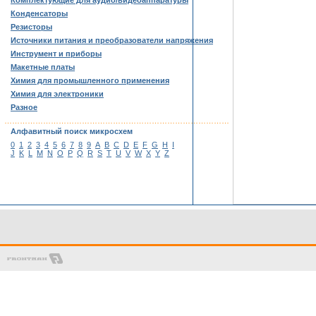
Комплектующие для аудио/видеоаппаратуры
Конденсаторы
Резисторы
Источники питания и преобразователи напряжения
Инструмент и приборы
Макетные платы
Химия для промышленного применения
Химия для электроники
Разное
……………………………………………………………………………
Алфавитный поиск микросхем
0
1
2
3
4
5
6
7
8
9
A
B
C
D
E
F
G
H
I
J
K
L
M
N
O
P
Q
R
S
T
U
V
W
X
Y
Z