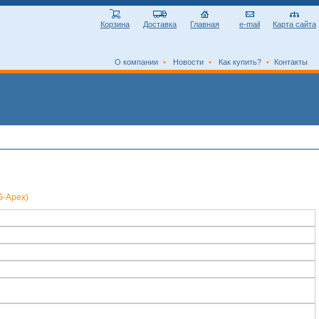
Корзина
Доставка
Главная
e-mail
Карта сайта
О компании
•
Новости
•
Как купить?
•
Контакты
G-Apex)