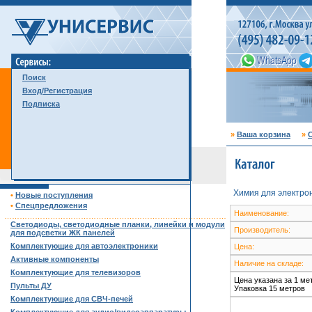
Поиск
Вход/Регистрация
Подписка
»
Ваша корзина
»
С
Химия для электро
•
Новые поступления
•
Спецпредложения
Наименование:
……………………………………………………………………………
Светодиоды, светодиодные планки, линейки и модули
Производитель:
для подсветки ЖК панелей
Комплектующие для автоэлектроники
Цена:
Активные компоненты
Наличие на складе:
Комплектующие для телевизоров
Цена указана за 1 ме
Пульты ДУ
Упаковка 15 метров
Комплектующие для СВЧ-печей