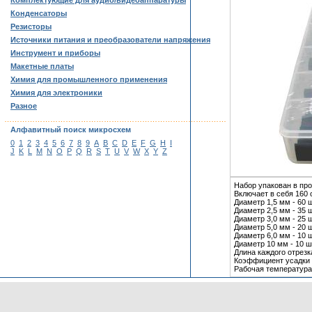
Комплектующие для аудио/видеоаппаратуры
Конденсаторы
Резисторы
Источники питания и преобразователи напряжения
Инструмент и приборы
Макетные платы
Химия для промышленного применения
Химия для электроники
Разное
……………………………………………………………………………
Алфавитный поиск микросхем
0
1
2
3
4
5
6
7
8
9
A
B
C
D
E
F
G
H
I
J
K
L
M
N
O
P
Q
R
S
T
U
V
W
X
Y
Z
Набор упакован в пр
Включает в себя 160 
Диаметр 1,5 мм - 60 ш
Диаметр 2,5 мм - 35 ш
Диаметр 3,0 мм - 25 ш
Диаметр 5,0 мм - 20 ш
Диаметр 6,0 мм - 10 ш
Диаметр 10 мм - 10 ш
Длина каждого отрезка
Коэффициент усадки -
Рабочая температура 