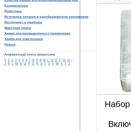
Комплектующие для аудио/видеоаппаратуры
Конденсаторы
Резисторы
Источники питания и преобразователи напряжения
Инструмент и приборы
Макетные платы
Химия для промышленного применения
Химия для электроники
Разное
……………………………………………………………………………
Алфавитный поиск микросхем
0
1
2
3
4
5
6
7
8
9
A
B
C
D
E
F
G
H
I
J
K
L
M
N
O
P
Q
R
S
T
U
V
W
X
Y
Z
Набор
Включ