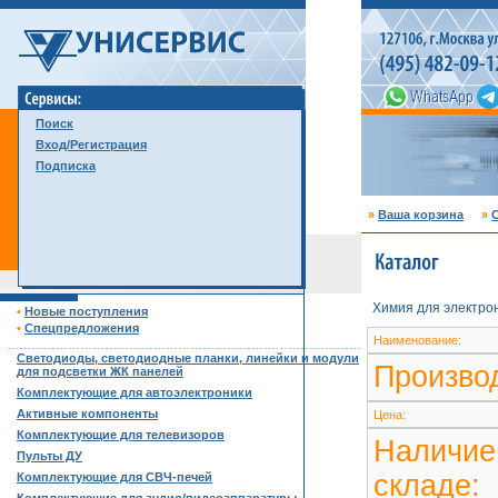
Поиск
Вход/Регистрация
Подписка
»
Ваша корзина
»
С
Химия для электро
•
Новые поступления
•
Спецпредложения
Наименование:
……………………………………………………………………………
Светодиоды, светодиодные планки, линейки и модули
Произво
для подсветки ЖК панелей
Комплектующие для автоэлектроники
Активные компоненты
Цена:
Комплектующие для телевизоров
Наличие
Пульты ДУ
складе:
Комплектующие для СВЧ-печей