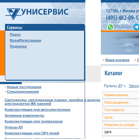
Поиск
Вход/Регистрация
Подписка
»
Ваша корзина
»
С
Пульты ДУ »
Твер
•
Новые поступления
•
Спецпредложения
Наименование:
……………………………………………………………………………
Светодиоды, светодиодные планки, линейки и модули
Производитель:
для подсветки ЖК панелей
Комплектующие для автоэлектроники
Тип корпуса:
Активные компоненты
Цена:
Комплектующие для телевизоров
Наличие на складе:
Пульты ДУ
SIP4
Комплектующие для СВЧ-печей