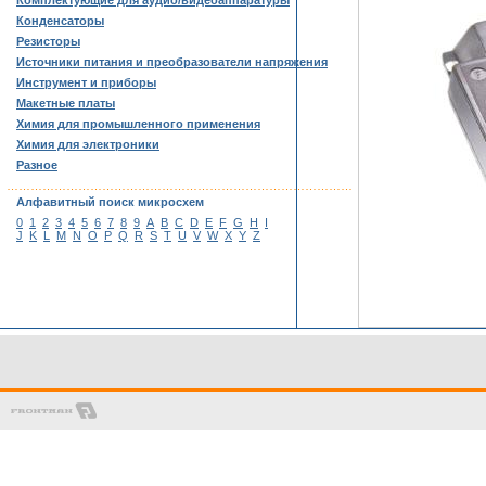
Комплектующие для аудио/видеоаппаратуры
Конденсаторы
Резисторы
Источники питания и преобразователи напряжения
Инструмент и приборы
Макетные платы
Химия для промышленного применения
Химия для электроники
Разное
……………………………………………………………………………
Алфавитный поиск микросхем
0
1
2
3
4
5
6
7
8
9
A
B
C
D
E
F
G
H
I
J
K
L
M
N
O
P
Q
R
S
T
U
V
W
X
Y
Z