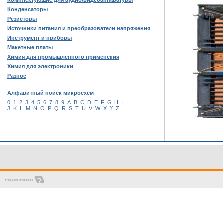
Комплектующие для аудио/видеоаппаратуры
Конденсаторы
Резисторы
Источники питания и преобразователи напряжения
Инструмент и приборы
Макетные платы
Химия для промышленного применения
Химия для электроники
Разное
……………………………………………………………………………
Алфавитный поиск микросхем
0
1
2
3
4
5
6
7
8
9
A
B
C
D
E
F
G
H
I
J
K
L
M
N
O
P
Q
R
S
T
U
V
W
X
Y
Z