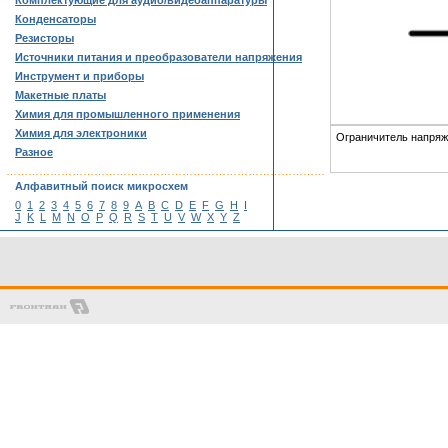
Комплектующие для аудио/видеоаппаратуры
Конденсаторы
Резисторы
Источники питания и преобразователи напряжения
Инструмент и приборы
Макетные платы
Химия для промышленного применения
Химия для электроники
Ограничитель напря
Разное
……………………………………………………………………………
Алфавитный поиск микросхем
0
1
2
3
4
5
6
7
8
9
A
B
C
D
E
F
G
H
I
J
K
L
M
N
O
P
Q
R
S
T
U
V
W
X
Y
Z