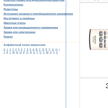
Комплектующие для аудио/видеоаппаратуры
Конденсаторы
Резисторы
Источники питания и преобразователи напряжения
Инструмент и приборы
Макетные платы
Химия для промышленного применения
Химия для электроники
Разное
……………………………………………………………………………
Алфавитный поиск микросхем
0
1
2
3
4
5
6
7
8
9
A
B
C
D
E
F
G
H
I
J
K
L
M
N
O
P
Q
R
S
T
U
V
W
X
Y
Z