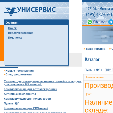
Поиск
Вход/Регистрация
Подписка
»
Ваша корзина
»
С
Пульты ДУ »
ПДУ 
•
Новые поступления
•
Спецпредложения
Наименование:
……………………………………………………………………………
Светодиоды, светодиодные планки, линейки и модули
Произво
для подсветки ЖК панелей
Комплектующие для автоэлектроники
Активные компоненты
Цена:
Комплектующие для телевизоров
Наличие
Пульты ДУ
складе:
Комплектующие для СВЧ-печей