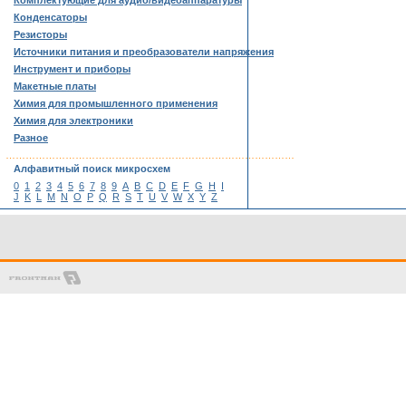
Комплектующие для аудио/видеоаппаратуры
Конденсаторы
Резисторы
Источники питания и преобразователи напряжения
Инструмент и приборы
Макетные платы
Химия для промышленного применения
Химия для электроники
Разное
……………………………………………………………………………
Алфавитный поиск микросхем
0
1
2
3
4
5
6
7
8
9
A
B
C
D
E
F
G
H
I
J
K
L
M
N
O
P
Q
R
S
T
U
V
W
X
Y
Z