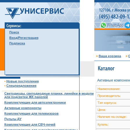
Поиск
Вход/Регистрация
Подписка
»
Ваша корзина
»
С
Активные компонен
•
Новые поступления
•
Спецпредложения
Наименование:
……………………………………………………………………………
Светодиоды, светодиодные планки, линейки и модули
Производитель:
для подсветки ЖК панелей
Комплектующие для автоэлектроники
Тип корпуса:
Активные компоненты
Цена:
Комплектующие для телевизоров
Наличие на складе:
Пульты ДУ
Комплектующие для СВЧ-печей
Купить: