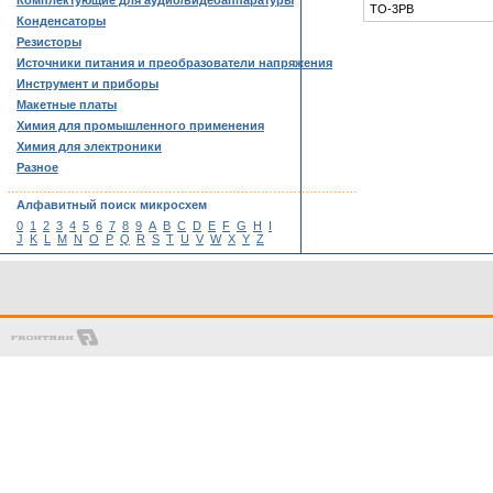
Комплектующие для аудио/видеоаппаратуры
TO-3PB
Конденсаторы
Резисторы
Источники питания и преобразователи напряжения
Инструмент и приборы
Макетные платы
Химия для промышленного применения
Химия для электроники
Разное
……………………………………………………………………………
Алфавитный поиск микросхем
0
1
2
3
4
5
6
7
8
9
A
B
C
D
E
F
G
H
I
J
K
L
M
N
O
P
Q
R
S
T
U
V
W
X
Y
Z