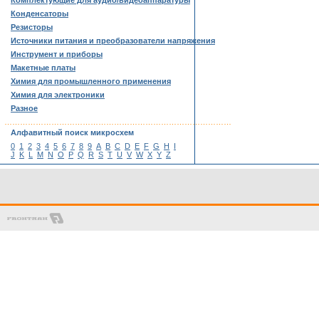
Комплектующие для аудио/видеоаппаратуры
Конденсаторы
Резисторы
Источники питания и преобразователи напряжения
Инструмент и приборы
Макетные платы
Химия для промышленного применения
Химия для электроники
Разное
……………………………………………………………………………
Алфавитный поиск микросхем
0
1
2
3
4
5
6
7
8
9
A
B
C
D
E
F
G
H
I
J
K
L
M
N
O
P
Q
R
S
T
U
V
W
X
Y
Z