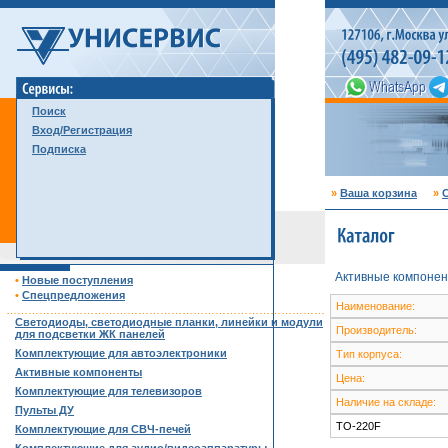
Поиск
Вход/Регистрация
Подписка
»
Ваша корзина
»
С
Активные компонен
•
Новые поступления
•
Спецпредложения
Наименование:
……………………………………………………………………………
Светодиоды, светодиодные планки, линейки и модули
Производитель:
для подсветки ЖК панелей
Комплектующие для автоэлектроники
Тип корпуса:
Активные компоненты
Цена:
Комплектующие для телевизоров
Наличие на складе:
Пульты ДУ
TO-220F
Комплектующие для СВЧ-печей