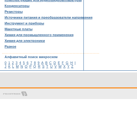
Комплектующие для аудио/видеоаппаратуры
Конденсаторы
Резисторы
Источники питания и преобразователи напряжения
Инструмент и приборы
Макетные платы
Химия для промышленного применения
Химия для электроники
Разное
……………………………………………………………………………
Алфавитный поиск микросхем
0
1
2
3
4
5
6
7
8
9
A
B
C
D
E
F
G
H
I
J
K
L
M
N
O
P
Q
R
S
T
U
V
W
X
Y
Z