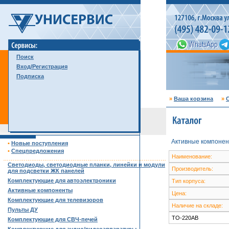
Поиск
Вход/Регистрация
Подписка
»
Ваша корзина
»
С
Активные компонен
•
Новые поступления
•
Спецпредложения
Наименование:
……………………………………………………………………………
Светодиоды, светодиодные планки, линейки и модули
Производитель:
для подсветки ЖК панелей
Комплектующие для автоэлектроники
Тип корпуса:
Активные компоненты
Цена:
Комплектующие для телевизоров
Наличие на складе:
Пульты ДУ
TO-220AB
Комплектующие для СВЧ-печей