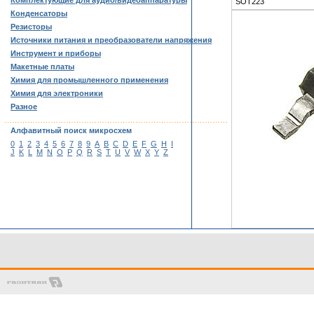
Комплектующие для аудио/видеоаппаратуры
SOT223
Конденсаторы
Резисторы
Источники питания и преобразователи напряжения
Инструмент и приборы
Макетные платы
Химия для промышленного применения
Химия для электроники
Разное
……………………………………………………………………………
Алфавитный поиск микросхем
0
1
2
3
4
5
6
7
8
9
A
B
C
D
E
F
G
H
I
J
K
L
M
N
O
P
Q
R
S
T
U
V
W
X
Y
Z