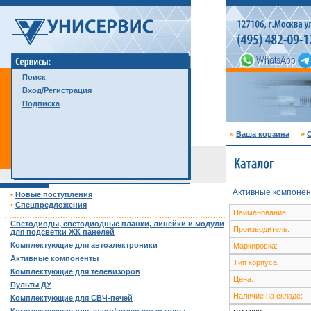
Поиск
Вход/Регистрация
Подписка
»
Ваша корзина
»
С
Активные компонен
•
Новые поступления
•
Спецпредложения
Наименование:
……………………………………………………………………………
Светодиоды, светодиодные планки, линейки и модули
Производитель:
для подсветки ЖК панелей
Комплектующие для автоэлектроники
Маркировка:
Активные компоненты
Тип корпуса:
Комплектующие для телевизоров
Цена:
Пульты ДУ
Наличие на складе:
Комплектующие для СВЧ-печей