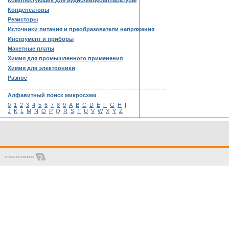
Комплектующие для аудио/видеоаппаратуры
Конденсаторы
Резисторы
Источники питания и преобразователи напряжения
Инструмент и приборы
Макетные платы
Химия для промышленного применения
Химия для электроники
Разное
……………………………………………………………………………
Алфавитный поиск микросхем
0
1
2
3
4
5
6
7
8
9
A
B
C
D
E
F
G
H
I
J
K
L
M
N
O
P
Q
R
S
T
U
V
W
X
Y
Z