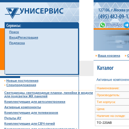
Поиск
Вход/Регистрация
Подписка
»
Ваша корзина
»
С
Активные компонен
•
Новые поступления
•
Спецпредложения
Наименование:
……………………………………………………………………………
Светодиоды, светодиодные планки, линейки и модули
Производитель:
для подсветки ЖК панелей
Комплектующие для автоэлектроники
Тип корпуса:
Активные компоненты
Цена:
Комплектующие для телевизоров
Наличие на складе:
Пульты ДУ
TO-220AB
Комплектующие для СВЧ-печей