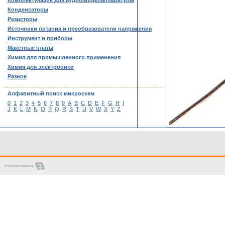
Комплектующие для аудио/видеоаппаратуры
Конденсаторы
Резисторы
Источники питания и преобразователи напряжения
Инструмент и приборы
Макетные платы
Химия для промышленного применения
Химия для электроники
Разное
……………………………………………………………………………
Алфавитный поиск микросхем
0
1
2
3
4
5
6
7
8
9
A
B
C
D
E
F
G
H
I
J
K
L
M
N
O
P
Q
R
S
T
U
V
W
X
Y
Z